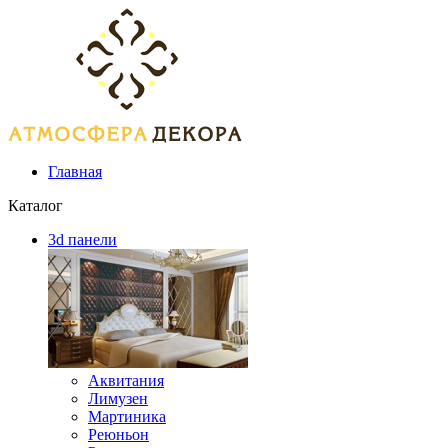
Главная
Каталог
3d панели
Аквитания
Лимузен
Мартиника
Реюньон