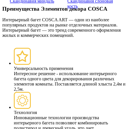
Скандинавия миндаль
Скандинавия слоновая
кость
Преимущества Элементов декора COSCA
Интерьерный багет COSCA ART — один из наиболее
популярных продуктов на рынке отделочных материалов.
Интерьерный багет — это тренд современного оформления
жилых и коммерческих помещений.
Универсальность применения
Интересное решение - использование интерьерного
багета одного цвета для декорирования различных
элементов комнаты. Поставляется длиной хлыста 2,4м и
2,5м.
Технология
Инновационные технологии производства
интерьерного багета позволяют комбинировать
полистирол и древесный уголь, что дает