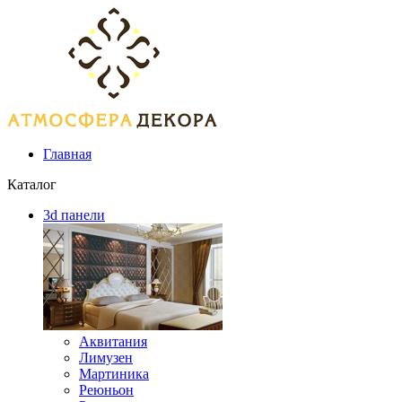
Главная
Каталог
3d панели
Аквитания
Лимузен
Мартиника
Реюньон